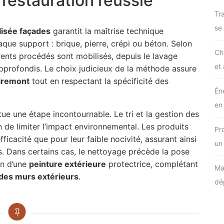
 restauration réussie
Tra
se
lisée façades
garantit la maîtrise technique
ue support : brique, pierre, crépi ou béton. Selon
Ch
fférents procédés sont mobilisés, depuis le lavage
et
approfondis. Le choix judicieux de la méthode assure
iremont
tout en respectant la spécificité des
Én
en
ue une étape incontournable. Le tri et la gestion des
 de limiter l’impact environnemental. Les produits
Pr
ficacité que pour leur faible nocivité, assurant ainsi
un
ts. Dans certains cas, le nettoyage précède la pose
on d’une
peinture extérieure
protectrice, complétant
Ma
 des murs extérieurs
.
dé