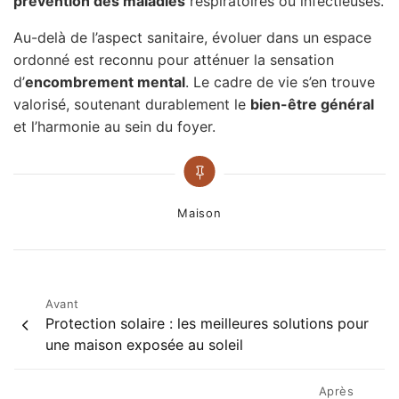
prévention des maladies
respiratoires ou infectieuses.
Au-delà de l’aspect sanitaire, évoluer dans un espace
ordonné est reconnu pour atténuer la sensation
d’
encombrement mental
. Le cadre de vie s’en trouve
valorisé, soutenant durablement le
bien-être général
et l’harmonie au sein du foyer.
Categories
Maison
Post
Avant
Protection solaire : les meilleures solutions pour
navigation
une maison exposée au soleil
Après