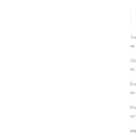
Tra
se
Ch
et
Én
en
Pr
un
Ma