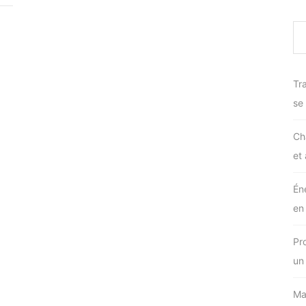
Tra
se
Ch
et
Én
en
Pr
un
Ma