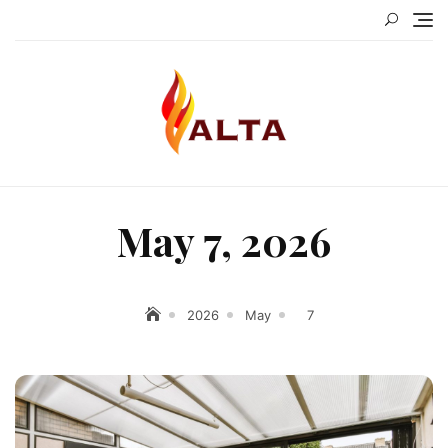
Skip
to
content
May 7, 2026
2026
May
7